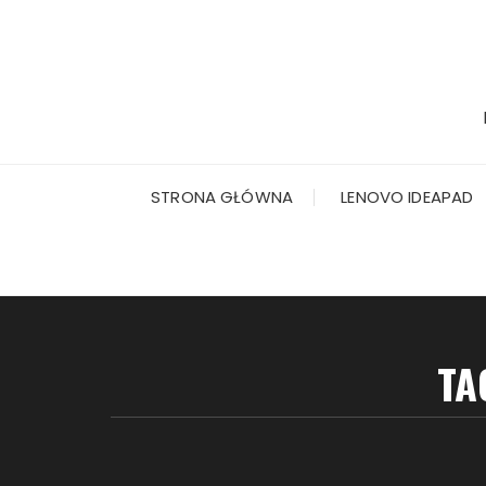
Przejdź
do
treści
STRONA GŁÓWNA
LENOVO IDEAPAD
TA